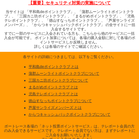
【重要】セキュリティ対策の実施について
当サイトは 「平和島deポイントクラブ」、「蒲郡ムーンライトポイントクラ
ブ」、「三国カニ坊ポイントクラブ」、「まるがめポイントクラブ」、「児島
テレポイントクラブ」、「徳山すなっちポイントクラブ」、「芦屋サンライズ
メンバーズ」、「からつキャッシュバックポイントクラブ」 の全サイトに一括
入会するサイトです。
すでに一部のサービスに入会されている方も、こちらから他のサービスに一括
入会が可能です。 ポイント加算については、各場の購入金額に対して各場のポ
イントサービスしか反映しません。
詳しくは各場のサイトでご確認ください。
各サイトの詳細につきましては、以下をご覧ください。
平和島deポイントクラブ
とは
蒲郡ムーンライトポイントクラブ
について
三国カニ坊ポイントクラブ
について
まるがめポイントクラブ
とは
児島テレポイントクラブ
とは
徳山すなっちポイントクラブ
について
芦屋サンライズメンバーズ
とは
からつキャッシュバックポイントクラブ
について
ボートレース各場の「ネット投票ポイントサービス」は、テレボート会員の方
のみ入会できるサービスです。 テレボート会員でない方は、まずテレボートに
ご入会をお願いいたします。